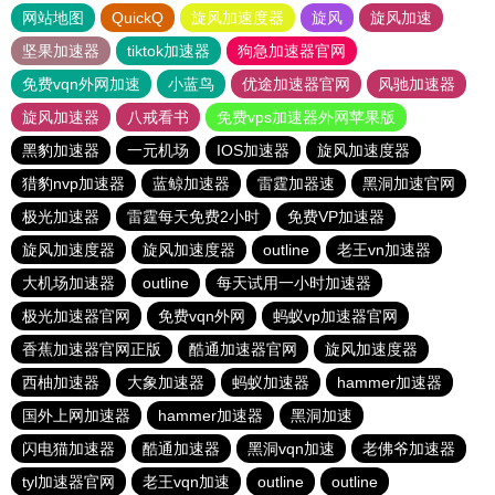
网站地图
QuickQ
旋风加速度器
旋风
旋风加速
坚果加速器
tiktok加速器
狗急加速器官网
免费vqn外网加速
小蓝鸟
优途加速器官网
风驰加速器
旋风加速器
八戒看书
免费vps加速器外网苹果版
黑豹加速器
一元机场
IOS加速器
旋风加速度器
猎豹nvp加速器
蓝鲸加速器
雷霆加器速
黑洞加速官网
极光加速器
雷霆每天免费2小时
免费VP加速器
旋风加速度器
旋风加速度器
outline
老王vn加速器
大机场加速器
outline
每天试用一小时加速器
极光加速器官网
免费vqn外网
蚂蚁vp加速器官网
香蕉加速器官网正版
酷通加速器官网
旋风加速度器
西柚加速器
大象加速器
蚂蚁加速器
hammer加速器
国外上网加速器
hammer加速器
黑洞加速
闪电猫加速器
酷通加速器
黑洞vqn加速
老佛爷加速器
tyl加速器官网
老王vqn加速
outline
outline