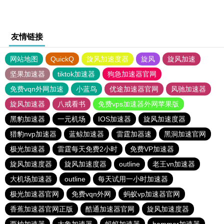
友情链接
网站地图
QuickQ
旋风加速度器
旋风
旋风加速
坚果加速器
tiktok加速器
狗急加速器官网
免费vqn外网加速
小蓝鸟
优途加速器官网
风驰加速器
旋风加速器
八戒看书
免费vps加速器外网苹果版
黑豹加速器
一元机场
IOS加速器
旋风加速度器
猎豹nvp加速器
蓝鲸加速器
雷霆加器速
黑洞加速官网
极光加速器
雷霆每天免费2小时
免费VP加速器
旋风加速度器
旋风加速度器
outline
老王vn加速器
大机场加速器
outline
每天试用一小时加速器
极光加速器官网
免费vqn外网
蚂蚁vp加速器官网
香蕉加速器官网正版
酷通加速器官网
旋风加速度器