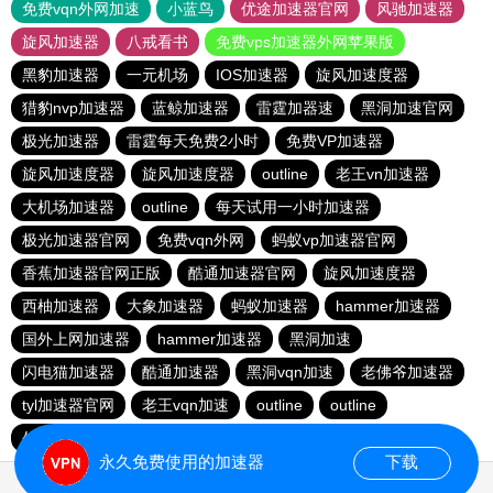
免费vqn外网加速
小蓝鸟
优途加速器官网
风驰加速器
旋风加速器
八戒看书
免费vps加速器外网苹果版
黑豹加速器
一元机场
IOS加速器
旋风加速度器
猎豹nvp加速器
蓝鲸加速器
雷霆加器速
黑洞加速官网
极光加速器
雷霆每天免费2小时
免费VP加速器
旋风加速度器
旋风加速度器
outline
老王vn加速器
大机场加速器
outline
每天试用一小时加速器
极光加速器官网
免费vqn外网
蚂蚁vp加速器官网
香蕉加速器官网正版
酷通加速器官网
旋风加速度器
西柚加速器
大象加速器
蚂蚁加速器
hammer加速器
国外上网加速器
hammer加速器
黑洞加速
闪电猫加速器
酷通加速器
黑洞vqn加速
老佛爷加速器
tyl加速器官网
老王vqn加速
outline
outline
外网加速免费软件
闪电猫加速器
快鸭加速器
永久免费使用的加速器
下载