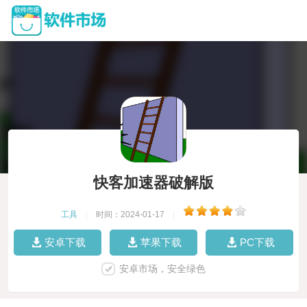
快客加速器破解版
工具
|
时间：2024-01-17
|
安卓下载
苹果下载
PC下载
安卓市场，安全绿色