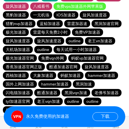
旋风加速器
八戒看书
免费vps加速器外网苹果版
黑豹加速器
一元机场
IOS加速器
旋风加速度器
猎豹nvp加速器
蓝鲸加速器
雷霆加器速
黑洞加速官网
极光加速器
雷霆每天免费2小时
免费VP加速器
旋风加速度器
旋风加速度器
outline
老王vn加速器
大机场加速器
outline
每天试用一小时加速器
极光加速器官网
免费vqn外网
蚂蚁vp加速器官网
香蕉加速器官网正版
酷通加速器官网
旋风加速度器
西柚加速器
大象加速器
蚂蚁加速器
hammer加速器
国外上网加速器
hammer加速器
黑洞加速
闪电猫加速器
酷通加速器
黑洞vqn加速
老佛爷加速器
tyl加速器官网
老王vqn加速
outline
outline
外网加速免费软件
闪电猫加速器
快鸭加速器
永久免费使用的加速器
下载
1.135904s
首页
安卓
苹果
排行
推荐