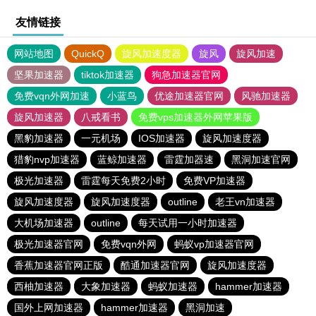
友情链接
网站地图
QuickQ
旋风加速度器
旋风
旋风加速
坚果加速器
tiktok加速器
狗急加速器官网
免费vqn外网加速
小蓝鸟
优途加速器官网
风驰加速器
旋风加速器
八戒看书
免费vps加速器外网苹果版
黑豹加速器
一元机场
IOS加速器
旋风加速度器
猎豹nvp加速器
蓝鲸加速器
雷霆加器速
黑洞加速官网
极光加速器
雷霆每天免费2小时
免费VP加速器
旋风加速度器
旋风加速度器
outline
老王vn加速器
大机场加速器
outline
每天试用一小时加速器
极光加速器官网
免费vqn外网
蚂蚁vp加速器官网
香蕉加速器官网正版
酷通加速器官网
旋风加速度器
西柚加速器
大象加速器
蚂蚁加速器
hammer加速器
国外上网加速器
hammer加速器
黑洞加速