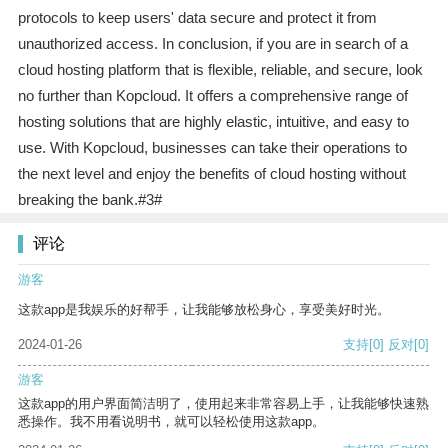
protocols to keep users' data secure and protect it from
unauthorized access. In conclusion, if you are in search of a
cloud hosting platform that is flexible, reliable, and secure, look
no further than Kopcloud. It offers a comprehensive range of
hosting solutions that are highly elastic, intuitive, and easy to
use. With Kopcloud, businesses can take their operations to
the next level and enjoy the benefits of cloud hosting without
breaking the bank.#3#
评论
游客
这款app是我娱乐的好帮手，让我能够放松身心，享受美好时光。
2024-01-26
支持
[0]
反对
[0]
游客
这款app的用户界面简洁明了，使用起来非常容易上手，让我能够快速熟
悉操作。我不用看说明书，就可以轻松使用这款app。