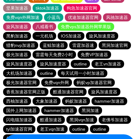
坚果加速器
tiktok加速器
狗急加速器官网
免费vqn外网加速
小蓝鸟
优途加速器官网
风驰加速器
旋风加速器
八戒看书
免费vps加速器外网苹果版
黑豹加速器
一元机场
IOS加速器
旋风加速度器
猎豹nvp加速器
蓝鲸加速器
雷霆加器速
黑洞加速官网
极光加速器
雷霆每天免费2小时
免费VP加速器
旋风加速度器
旋风加速度器
outline
老王vn加速器
大机场加速器
outline
每天试用一小时加速器
极光加速器官网
免费vqn外网
蚂蚁vp加速器官网
香蕉加速器官网正版
酷通加速器官网
旋风加速度器
西柚加速器
大象加速器
蚂蚁加速器
hammer加速器
国外上网加速器
hammer加速器
黑洞加速
闪电猫加速器
酷通加速器
黑洞vqn加速
老佛爷加速器
tyl加速器官网
老王vqn加速
outline
outline
外网加速免费软件
闪电猫加速器
快鸭加速器