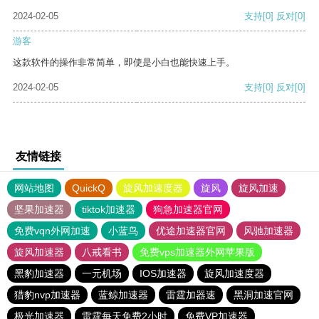
2024-02-05
支持
[0]
反对
[0]
游客
这款软件的操作非常简单，即使是小白也能快速上手。
2024-02-05
支持
[0]
反对
[0]
友情链接
网站地图
QuickQ
旋风加速度器
旋风
旋风加速
坚果加速器
tiktok加速器
狗急加速器官网
免费vqn外网加速
小蓝鸟
优途加速器官网
风驰加速器
旋风加速器
八戒看书
免费vps加速器外网苹果版
黑豹加速器
一元机场
IOS加速器
旋风加速度器
猎豹nvp加速器
蓝鲸加速器
雷霆加器速
黑洞加速官网
极光加速器
雷霆每天免费2小时
免费VP加速器