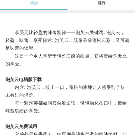
简介
排行
享受无比轻盈的味蕾旋律——泡芙云关键词: 泡芙云，
轻盈，味蕾，享受描述: 泡芙云，既像朵朵蓬松云彩，又可满
足味蕾的渴望。
这是一个令人陶醉于轻盈口感的甜点，它将带给你无比
的享受。
泡芙云电脑版下载
内容: 泡芙云，咬上一口，蓬松的质地让人感受到了从
未有过的轻盈。
每一颗泡芙都如同云朵般柔软，轻轻融化在口中，带给
味蕾缤纷的享受。
泡芙云免费试用
它的外层焦香诱人，内层则是绵密丝滑的奶油馅料，让