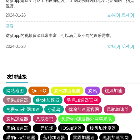
这款app是我学习路上的良师益友，让我能够随时随地学习新知识，拓宽
视野。
2024-01-28
支持
[0]
反对
[0]
游客
这款app的视频资源非常丰富，可以满足我不同的娱乐需求。
2024-01-28
支持
[0]
反对
[0]
友情链接
网站地图
QuickQ
旋风加速度器
旋风
旋风加速
坚果加速器
tiktok加速器
狗急加速器官网
免费vqn外网加速
小蓝鸟
优途加速器官网
风驰加速器
旋风加速器
八戒看书
免费vps加速器外网苹果版
黑豹加速器
一元机场
IOS加速器
旋风加速度器
猎豹nvp加速器
蓝鲸加速器
雷霆加器速
黑洞加速官网