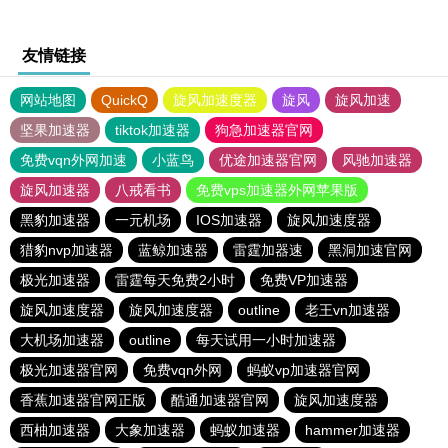
友情链接
网站地图
QuickQ
旋风加速度器
旋风
旋风加速
坚果加速器
tiktok加速器
狗急加速器官网
免费vqn外网加速
小蓝鸟
优途加速器官网
风驰加速器
旋风加速器
八戒看书
免费vps加速器外网苹果版
黑豹加速器
一元机场
IOS加速器
旋风加速度器
猎豹nvp加速器
蓝鲸加速器
雷霆加器速
黑洞加速官网
极光加速器
雷霆每天免费2小时
免费VP加速器
旋风加速度器
旋风加速度器
outline
老王vn加速器
大机场加速器
outline
每天试用一小时加速器
极光加速器官网
免费vqn外网
蚂蚁vp加速器官网
香蕉加速器官网正版
酷通加速器官网
旋风加速度器
西柚加速器
大象加速器
蚂蚁加速器
hammer加速器