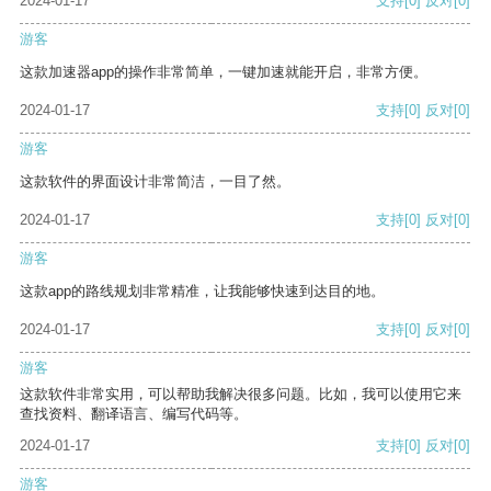
2024-01-17
支持
[0]
反对
[0]
游客
这款加速器app的操作非常简单，一键加速就能开启，非常方便。
2024-01-17
支持
[0]
反对
[0]
游客
这款软件的界面设计非常简洁，一目了然。
2024-01-17
支持
[0]
反对
[0]
游客
这款app的路线规划非常精准，让我能够快速到达目的地。
2024-01-17
支持
[0]
反对
[0]
游客
这款软件非常实用，可以帮助我解决很多问题。比如，我可以使用它来
查找资料、翻译语言、编写代码等。
2024-01-17
支持
[0]
反对
[0]
游客