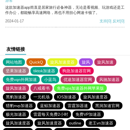
游客
这款加速器app简直是居家旅行必备神器，无论是看视频、玩游戏还是工
作办公，都能畅享高速网络，再也不用担心网速卡顿了。
2024-01-17
支持
[0]
反对
[0]
友情链接
网站地图
QuickQ
旋风加速度器
旋风
旋风加速
坚果加速器
tiktok加速器
狗急加速器官网
免费vqn外网加速
小蓝鸟
优途加速器官网
风驰加速器
旋风加速器
八戒看书
免费vps加速器外网苹果版
黑豹加速器
一元机场
IOS加速器
旋风加速度器
猎豹nvp加速器
蓝鲸加速器
雷霆加器速
黑洞加速官网
极光加速器
雷霆每天免费2小时
免费VP加速器
旋风加速度器
旋风加速度器
outline
老王vn加速器