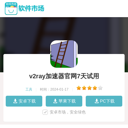
v2ray加速器官网7天试用
工具
|
时间：2024-01-17
|
安卓下载
苹果下载
PC下载
安卓市场，安全绿色