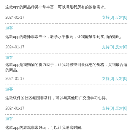
这款app的商品种类非常丰富，可以满足我所有的购物需求。
2024-01-17
支持
[0]
反对
[0]
游客
这款app的老师非常专业，教学水平很高，让我能够学到实用的知识。
2024-01-17
支持
[0]
反对
[0]
游客
这款app是我购物的得力助手，让我能够找到最优惠的价格，买到最合适
的商品。
2024-01-17
支持
[0]
反对
[0]
游客
这款软件的社区氛围非常好，可以与其他用户交流学习心得。
2024-01-17
支持
[0]
反对
[0]
游客
这款app的游戏非常好玩，可以让我消磨时间。