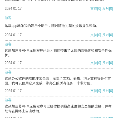
2024-01-17
支持
[0]
反对
[0]
游客
这款app就像我的娱乐小助手，随时随地为我的娱乐提供帮助。
2024-01-17
支持
[0]
反对
[0]
游客
这款加速器VPM应用程序已经为我们带来了无限的流畅体验和安全性保
护。
2024-01-17
支持
[0]
反对
[0]
游客
这款办公软件的功能非常全面，涵盖了文档、表格、演示文稿等各个方
面。我可以使用它来完成日常办公的所有任务，非常方便。
2024-01-17
支持
[0]
反对
[0]
游客
这款加速器VPM应用程序可以给你提供最高速度和安全性的连接，并帮
助你在网络上自由移动。