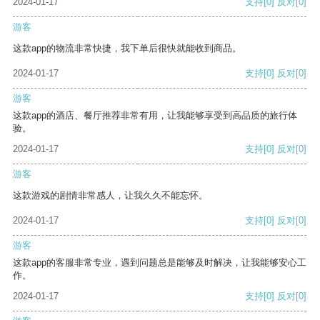
2024-01-17
支持
[0]
反对
[0]
游客
这款app的物流非常快捷，我下单后很快就能收到商品。
2024-01-17
支持
[0]
反对
[0]
游客
这款app的酒店、餐厅推荐非常有用，让我能够享受到高品质的旅行体
验。
2024-01-17
支持
[0]
反对
[0]
游客
这款游戏的剧情非常感人，让我久久不能忘怀。
2024-01-17
支持
[0]
反对
[0]
游客
这款app的客服非常专业，遇到问题总是能够及时解决，让我能够安心工
作。
2024-01-17
支持
[0]
反对
[0]