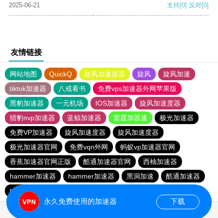
2025-06-21
支持
[0]
反对
[0]
友情链接
网站地图
QuickQ
旋风加速度器
旋风
旋风加速
tiktok加速器
八戒看书
免费vps加速器外网苹果版
黑豹加速器
一元机场
IOS加速器
旋风加速度器
猎豹nvp加速器
蓝鲸加速器
雷霆加器速
极光加速器
免费VP加速器
旋风加速度器
旋风加速度器
极光加速器官网
免费vqn外网
蚂蚁vp加速器官网
香蕉加速器官网正版
酷通加速器官网
西柚加速器
hammer加速器
hammer加速器
黑洞加速
酷通加速器
tyl加速器官网
outline
outline
永久免费使用的加速器
下载