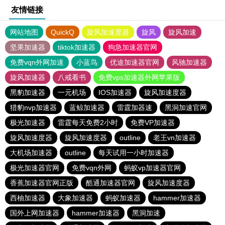
友情链接
网站地图
QuickQ
旋风加速度器
旋风
旋风加速
坚果加速器
tiktok加速器
狗急加速器官网
免费vqn外网加速
小蓝鸟
优途加速器官网
风驰加速器
旋风加速器
八戒看书
免费vps加速器外网苹果版
黑豹加速器
一元机场
IOS加速器
旋风加速度器
猎豹nvp加速器
蓝鲸加速器
雷霆加器速
黑洞加速官网
极光加速器
雷霆每天免费2小时
免费VP加速器
旋风加速度器
旋风加速度器
outline
老王vn加速器
大机场加速器
outline
每天试用一小时加速器
极光加速器官网
免费vqn外网
蚂蚁vp加速器官网
香蕉加速器官网正版
酷通加速器官网
旋风加速度器
西柚加速器
大象加速器
蚂蚁加速器
hammer加速器
国外上网加速器
hammer加速器
黑洞加速