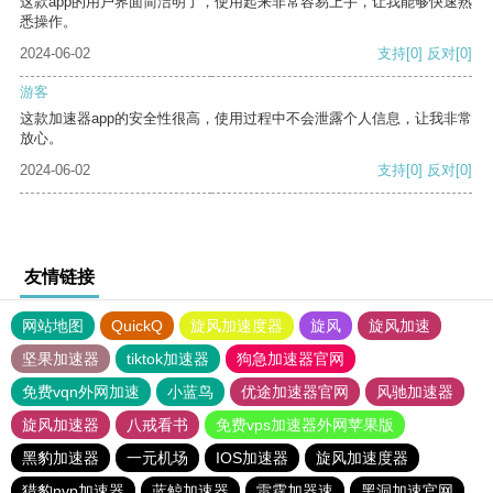
这款app的用户界面简洁明了，使用起来非常容易上手，让我能够快速熟
悉操作。
2024-06-02
支持
[0]
反对
[0]
游客
这款加速器app的安全性很高，使用过程中不会泄露个人信息，让我非常
放心。
2024-06-02
支持
[0]
反对
[0]
友情链接
网站地图
QuickQ
旋风加速度器
旋风
旋风加速
坚果加速器
tiktok加速器
狗急加速器官网
免费vqn外网加速
小蓝鸟
优途加速器官网
风驰加速器
旋风加速器
八戒看书
免费vps加速器外网苹果版
黑豹加速器
一元机场
IOS加速器
旋风加速度器
猎豹nvp加速器
蓝鲸加速器
雷霆加器速
黑洞加速官网