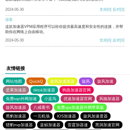
2024-05-30
支持
[0]
反对
[0]
游客
这款加速器VPM应用程序可以给你提供最高速度和安全性的连接，并帮
助你在网络上自由移动。
2024-05-30
支持
[0]
反对
[0]
友情链接
网站地图
QuickQ
旋风加速度器
旋风
旋风加速
坚果加速器
tiktok加速器
狗急加速器官网
免费vqn外网加速
小蓝鸟
优途加速器官网
风驰加速器
旋风加速器
八戒看书
免费vps加速器外网苹果版
黑豹加速器
一元机场
IOS加速器
旋风加速度器
猎豹nvp加速器
蓝鲸加速器
雷霆加器速
黑洞加速官网