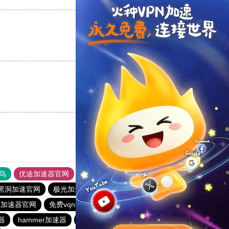
支持
[0]
反对
[0]
支持
[0]
反对
[0]
鸟
优途加速器官网
风驰加速器
旋风加速器
八戒看书
黑洞加速官网
极光加速器
雷霆每天免费2小时
光加速器官网
免费vqn外网
蚂蚁vp加速器官网
器
hammer加速器
黑洞加速
闪电猫加速器
酷通加速器