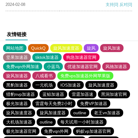
2024-02-08
支持
[0]
反对
[0]
友情链接
网站地图
QuickQ
旋风加速度器
旋风
旋风加速
坚果加速器
tiktok加速器
狗急加速器官网
免费vqn外网加速
小蓝鸟
优途加速器官网
风驰加速器
旋风加速器
八戒看书
免费vps加速器外网苹果版
黑豹加速器
一元机场
IOS加速器
旋风加速度器
猎豹nvp加速器
蓝鲸加速器
雷霆加器速
黑洞加速官网
极光加速器
雷霆每天免费2小时
免费VP加速器
旋风加速度器
旋风加速度器
outline
老王vn加速器
大机场加速器
outline
每天试用一小时加速器
极光加速器官网
免费vqn外网
蚂蚁vp加速器官网