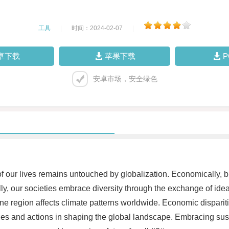
工具
|
时间：2024-02-07
|
卓下载
苹果下载
安卓市场，安全绿色
 our lives remains untouched by globalization. Economically, b
y, our societies embrace diversity through the exchange of ideas,
e region affects climate patterns worldwide. Economic disparitie
s and actions in shaping the global landscape. Embracing sustai