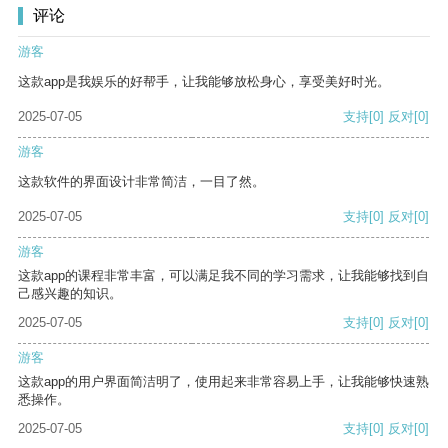
评论
游客
这款app是我娱乐的好帮手，让我能够放松身心，享受美好时光。
2025-07-05
支持
[0]
反对
[0]
游客
这款软件的界面设计非常简洁，一目了然。
2025-07-05
支持
[0]
反对
[0]
游客
这款app的课程非常丰富，可以满足我不同的学习需求，让我能够找到自
己感兴趣的知识。
2025-07-05
支持
[0]
反对
[0]
游客
这款app的用户界面简洁明了，使用起来非常容易上手，让我能够快速熟
悉操作。
2025-07-05
支持
[0]
反对
[0]