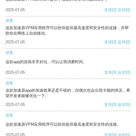
2025-07-05
支持
[0]
反对
[0]
游客
这款加速器VPM应用程序可以给你提供最高速度和安全性的连接，并帮
助你在网络上自由移动。
2025-07-05
支持
[0]
反对
[0]
游客
这款app的游戏非常好玩，可以让我消磨时间。
2025-07-05
支持
[0]
反对
[0]
游客
这款加速器app的加速效果还是不错的，但偶尔也会出现卡顿的情况，希
望开发者能够优化一下。
2025-07-05
支持
[0]
反对
[0]
游客
这款加速器VPM应用程序可以给你提供最高速度和安全性的连接。
2025-07-05
支持
[0]
反对
[0]