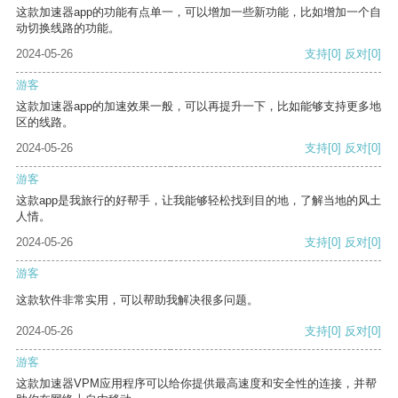
这款加速器app的功能有点单一，可以增加一些新功能，比如增加一个自
动切换线路的功能。
2024-05-26
支持
[0]
反对
[0]
游客
这款加速器app的加速效果一般，可以再提升一下，比如能够支持更多地
区的线路。
2024-05-26
支持
[0]
反对
[0]
游客
这款app是我旅行的好帮手，让我能够轻松找到目的地，了解当地的风土
人情。
2024-05-26
支持
[0]
反对
[0]
游客
这款软件非常实用，可以帮助我解决很多问题。
2024-05-26
支持
[0]
反对
[0]
游客
这款加速器VPM应用程序可以给你提供最高速度和安全性的连接，并帮