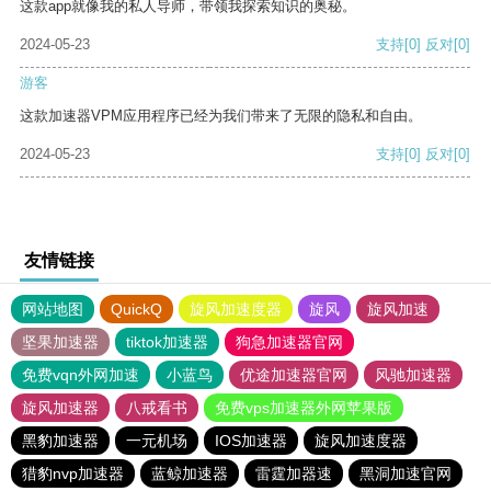
这款app就像我的私人导师，带领我探索知识的奥秘。
2024-05-23
支持
[0]
反对
[0]
游客
这款加速器VPM应用程序已经为我们带来了无限的隐私和自由。
2024-05-23
支持
[0]
反对
[0]
友情链接
网站地图
QuickQ
旋风加速度器
旋风
旋风加速
坚果加速器
tiktok加速器
狗急加速器官网
免费vqn外网加速
小蓝鸟
优途加速器官网
风驰加速器
旋风加速器
八戒看书
免费vps加速器外网苹果版
黑豹加速器
一元机场
IOS加速器
旋风加速度器
猎豹nvp加速器
蓝鲸加速器
雷霆加器速
黑洞加速官网