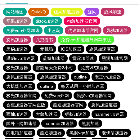
网站地图
QuickQ
旋风加速度器
旋风
旋风加速
坚果加速器
tiktok加速器
狗急加速器官网
免费vqn外网加速
小蓝鸟
优途加速器官网
风驰加速器
旋风加速器
八戒看书
免费vps加速器外网苹果版
黑豹加速器
一元机场
IOS加速器
旋风加速度器
猎豹nvp加速器
蓝鲸加速器
雷霆加器速
黑洞加速官网
极光加速器
雷霆每天免费2小时
免费VP加速器
旋风加速度器
旋风加速度器
outline
老王vn加速器
大机场加速器
outline
每天试用一小时加速器
极光加速器官网
免费vqn外网
蚂蚁vp加速器官网
香蕉加速器官网正版
酷通加速器官网
旋风加速度器
西柚加速器
大象加速器
蚂蚁加速器
hammer加速器
国外上网加速器
hammer加速器
黑洞加速
闪电猫加速器
酷通加速器
黑洞vqn加速
老佛爷加速器