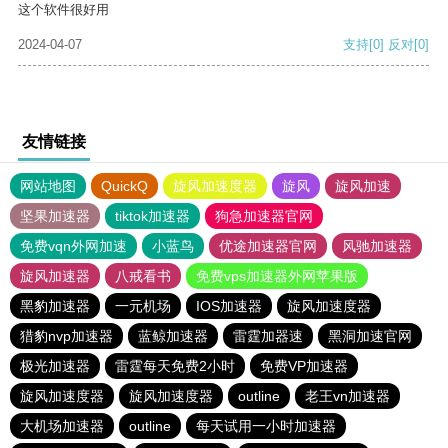
这个软件很好用
2024-04-07
支持
[0]
反对
[0]
友情链接
网站地图
QuickQ
旋风加速度器
旋风
旋风加速
坚果加速器
tiktok加速器
狗急加速器官网
免费vqn外网加速
小蓝鸟
优途加速器官网
风驰加速器
旋风加速器
八戒看书
免费vps加速器外网苹果版
黑豹加速器
一元机场
IOS加速器
旋风加速度器
猎豹nvp加速器
蓝鲸加速器
雷霆加器速
黑洞加速官网
极光加速器
雷霆每天免费2小时
免费VP加速器
旋风加速度器
旋风加速度器
outline
老王vn加速器
大机场加速器
outline
每天试用一小时加速器