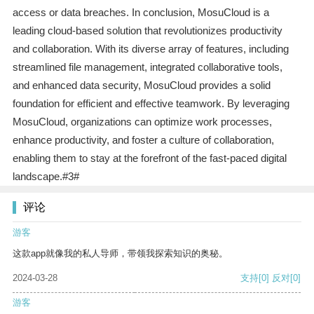
access or data breaches. In conclusion, MosuCloud is a
leading cloud-based solution that revolutionizes productivity
and collaboration. With its diverse array of features, including
streamlined file management, integrated collaborative tools,
and enhanced data security, MosuCloud provides a solid
foundation for efficient and effective teamwork. By leveraging
MosuCloud, organizations can optimize work processes,
enhance productivity, and foster a culture of collaboration,
enabling them to stay at the forefront of the fast-paced digital
landscape.#3#
评论
游客
这款app就像我的私人导师，带领我探索知识的奥秘。
2024-03-28
支持
[0]
反对
[0]
游客