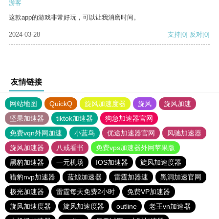
游客
这款app的游戏非常好玩，可以让我消磨时间。
2024-03-28
支持
[0]
反对
[0]
友情链接
网站地图
QuickQ
旋风加速度器
旋风
旋风加速
坚果加速器
tiktok加速器
狗急加速器官网
免费vqn外网加速
小蓝鸟
优途加速器官网
风驰加速器
旋风加速器
八戒看书
免费vps加速器外网苹果版
黑豹加速器
一元机场
IOS加速器
旋风加速度器
猎豹nvp加速器
蓝鲸加速器
雷霆加器速
黑洞加速官网
极光加速器
雷霆每天免费2小时
免费VP加速器
旋风加速度器
旋风加速度器
outline
老王vn加速器